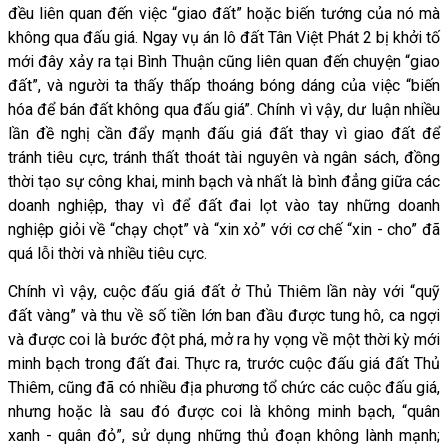
đều liên quan đến việc “giao đất” hoặc biến tướng của nó mà
không qua đấu giá. Ngay vụ án lô đất Tân Việt Phát 2 bị khởi tố
mới đây xảy ra tại Bình Thuận cũng liên quan đến chuyện “giao
đất”, và người ta thấy thấp thoáng bóng dáng của việc “biến
hóa để bán đất không qua đấu giá”. Chính vì vậy, dư luận nhiều
lần đề nghị cần đẩy mạnh đấu giá đất thay vì giao đất để
tránh tiêu cực, tránh thất thoát tài nguyên và ngân sách, đồng
thời tạo sự công khai, minh bạch và nhất là bình đẳng giữa các
doanh nghiệp, thay vì để đất đai lọt vào tay những doanh
nghiệp giỏi về “chạy chọt” và “xin xỏ” với cơ chế “xin - cho” đã
quá lỗi thời và nhiều tiêu cực.
Chính vì vậy, cuộc đấu giá đất ở Thủ Thiêm lần này với “quỹ
đất vàng” và thu về số tiền lớn ban đầu được tung hô, ca ngợi
và được coi là bước đột phá, mở ra hy vọng về một thời kỳ mới
minh bạch trong đất đai. Thực ra, trước cuộc đấu giá đất Thủ
Thiêm, cũng đã có nhiều địa phương tổ chức các cuộc đấu giá,
nhưng hoặc là sau đó được coi là không minh bạch, “quân
xanh - quân đỏ”, sử dụng những thủ đoạn không lành mạnh;