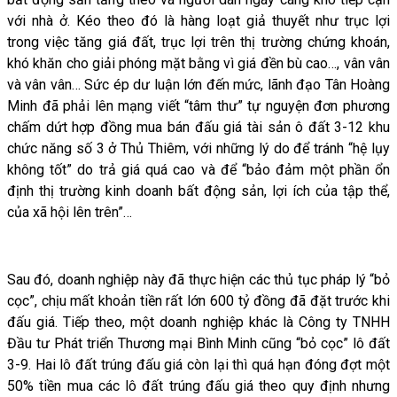
với nhà ở. Kéo theo đó là hàng loạt giả thuyết như trục lợi
trong việc tăng giá đất, trục lợi trên thị trường chứng khoán,
khó khăn cho giải phóng mặt bằng vì giá đền bù cao…, vân vân
và vân vân… Sức ép dư luận lớn đến mức, lãnh đạo Tân Hoàng
Minh đã phải lên mạng viết “tâm thư” tự nguyện đơn phương
chấm dứt hợp đồng mua bán đấu giá tài sản ô đất 3-12 khu
chức năng số 3 ở Thủ Thiêm, với những lý do để tránh “hệ lụy
không tốt” do trả giá quá cao và để “bảo đảm một phần ổn
định thị trường kinh doanh bất động sản, lợi ích của tập thể,
của xã hội lên trên”…
Sau đó, doanh nghiệp này đã thực hiện các thủ tục pháp lý “bỏ
cọc”, chịu mất khoản tiền rất lớn 600 tỷ đồng đã đặt trước khi
đấu giá. Tiếp theo, một doanh nghiệp khác là Công ty TNHH
Đầu tư Phát triển Thương mại Bình Minh cũng “bỏ cọc” lô đất
3-9. Hai lô đất trúng đấu giá còn lại thì quá hạn đóng đợt một
50% tiền mua các lô đất trúng đấu giá theo quy định nhưng