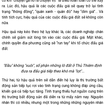
có khi “chuyện gà nó ra chuyện vịt” là điều hoàn toàn có thể xảy
ra. Lúc đó, hậu quả là các cuộc đấu giá sẽ quay trở lại tình
trạng “thông đồng”, “quân xanh - quân đỏ” hay “dìm giá”… Và
tính tích cực, hiệu quả của các cuộc đấu giá đất sẽ không còn
nữa.
Hậu quả này kéo theo hệ lụy khác là, các doanh nghiệp chân
chính sẽ giảm sút lòng tin vào các cuộc đấu giá. Mặt khác,
chính quyền địa phương cũng sẽ “run tay” khi tổ chức đấu giá
đất.
"Đầu" không "xuôi", số phận những lô đất ở Thủ Thiêm định
đưa ra đấu giá tiếp theo khó mà "lọt"...
Thứ hai, từ hậu quả trên sẽ dẫn đến hệ lụy là thị trường bất
động sản tiếp tục rơi vào tình trạng cung không đáp ứng cầu,
khiến giá cả tiếp tục tăng. Tình trạng thiếu hụt nguồn cung trên
thị trường bất động sản đã diễn ra từ mấy năm nay. Nguyên
nhân thì có nhiều, nhưng một trong những những nguyên nhân