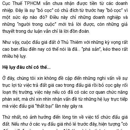
Cục Thuế TP.HCM vẫn chưa nhận được tiền từ các doanh
nhiệp. Đây là sự “bỏ cọc” có chủ đích từ trước hay “bỏ cọc” vì
một sức ép nào đó? Điều này chỉ những doanh nghiệp và
những “người trong cuộc” mới trả lời được, còn những giả
thuyết trong dư luận vẫn chỉ là lời đồn đoán.
Như vậy, cuộc đấu giá đất ở Thủ Thiêm với những kỳ vọng rất
cao ban đầu đến nay có thể nói là đã… “phá sản”, kéo theo rất
nhiều hệ lụy.
Hệ lụy đâu chỉ có thế...
Ở đây, chúng tôi xin không đề cập đến những nghi vấn về sự
trục lợi từ việc trả đất giá cao trong đấu giá rồi bỏ cọc gây rối
loạn thị trường, việc này nếu có đã có các cơ quan chức năng
phán xét, mà chỉ xin nhìn nhận vấn đề từ những hệ lụy trực tiếp
mà việc đấu giá “thất bại” lần này gây ra.
Thứ nhất, nó ảnh hưởng đến lòng tin về việc tổ chức đấu giá
đất. Nếu như ở các vụ đấu giá nhỏ lẻ trước đây, hiện tượng “cò