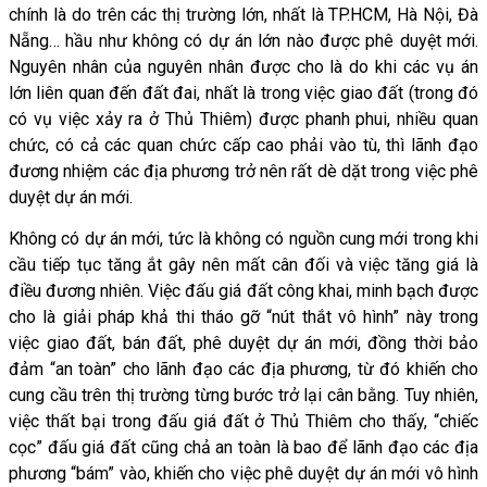
chính là do trên các thị trường lớn, nhất là TP.HCM, Hà Nội, Đà
Nẵng… hầu như không có dự án lớn nào được phê duyệt mới.
Nguyên nhân của nguyên nhân được cho là do khi các vụ án
lớn liên quan đến đất đai, nhất là trong việc giao đất (trong đó
có vụ việc xảy ra ở Thủ Thiêm) được phanh phui, nhiều quan
chức, có cả các quan chức cấp cao phải vào tù, thì lãnh đạo
đương nhiệm các địa phương trở nên rất dè dặt trong việc phê
duyệt dự án mới.
Không có dự án mới, tức là không có nguồn cung mới trong khi
cầu tiếp tục tăng ắt gây nên mất cân đối và việc tăng giá là
điều đương nhiên. Việc đấu giá đất công khai, minh bạch được
cho là giải pháp khả thi tháo gỡ “nút thắt vô hình” này trong
việc giao đất, bán đất, phê duyệt dự án mới, đồng thời bảo
đảm “an toàn” cho lãnh đạo các địa phương, từ đó khiến cho
cung cầu trên thị trường từng bước trở lại cân bằng. Tuy nhiên,
việc thất bại trong đấu giá đất ở Thủ Thiêm cho thấy, “chiếc
cọc” đấu giá đất cũng chả an toàn là bao để lãnh đạo các địa
phương “bám” vào, khiến cho việc phê duyệt dự án mới vô hình