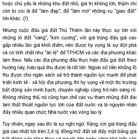
hoặc chủ yếu là những khu đất nhỏ, giá trị không lớn, thậm chí
còn bị coi là để “làm đẹp”, để “làm mờ” những vụ “giao đất”
lớn khác…(!).
Nhưng cuộc đấu giá đất Thủ Thiêm lần này thực sự lớn với
những lô đất “vàng”, “kim cương”, với giá trúng đấu giá cao
gấp nhiều lần giá khởi điểm, nên được hy vọng là sự đột phá
và có tính chất như “án lệ” để TP.HCM và các địa phương khác
làm theo. Nếu các địa phương đều thực hiện đấu giá đất theo
hướng này, hiệu quả thu được là rất lớn. Ngoài số tiền khổng lồ
thu được cho ngân sách sẽ trở thành nguồn lực mạnh để phát
triển kinh tế - xã hội địa phương, thì hy vọng về một thị trường
bất động sản minh bạch, chuyên nghiệp cũng trở nên sáng rõ.
Không những thế, nó cũng hạn chế các vụ tham nhũng đất đai
làm thất thoát nguồn lực lớn của đất nước và là nguyên nhân
đẩy nhiều quan chức Nhà nước vào vòng lao lý.
Tuy nhiên, ngay sau đó là sự nghi ngờ. Rằng, với giá trúng đấu
giá cao nhất tới trên 2,4 tỷ đồng/m2 đất sẽ đẩy mặt bằng giá
bất động sản tăng theo và người dân ngày càng khó tiếp cận