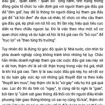
đấu giá”, “quân xanh - quân đỏ” lộng hành, tình trạng thông
đồng giữa tổ chức tư vấn định giá với người tham gia đấu giá
để "dìm giá", hay để lộ thông tin người đăng ký tham gia đấu
giá để “xã hội đen” đe dọa cá nhân, tổ chức có nhu cầu tham
gia đấu giá, ép phải xin rút hồ sơ, thì lần này, hiệu quả tiêu cực
diễn ra theo chiều ngược lại. Đó là việc theo như một số cơ
quan chức năng và dư luận xã hội là trả giá cao rồi “bỏ cọc” để
“trục lợi” và “thao túng thị trường”.
Tuy nhiên đó là đứng từ góc độ quản lý Nhà nước, còn nhìn từ
phía doanh nghiệp cũng không tránh khỏi những hệ lụy. Chắc
hẳn nhiều doanh nghiệp tham gia các cuộc đấu giá sau này sẽ
e dè hơn, thậm chí là sẽ rất thận trọng trong việc trả giá, nhất
là khi trả giá cao. Tâm lý là sau cuộc đấu giá này, họ sẽ rất sợ
bị dư luận gây sức ép với những giả thuyết đặt ra theo kiểu
“thuyết âm mưu”, hay thậm chí là bị “sờ gáy” nếu họ trả giá quá
cao. Lúc đó thì dù tình có “ngay”, lý cũng dễ bị nghi là “gian”,
bởi tâm lý “cảnh sát giao thông đã thổi còi thì người điều khiển
phương tiện giao thông không có sai nọ cũng lỗi kia”, thậm chí