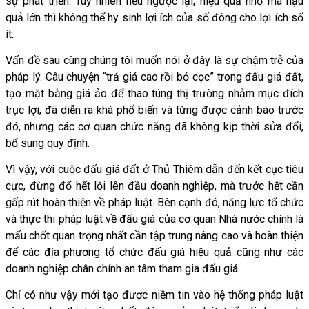
sự phát triển. Tuy nhiên nếu ngược lại, hiệu quả nhỏ mà hậu
quả lớn thì không thể hy sinh lợi ích của số đông cho lợi ích số
ít.
Vấn đề sau cùng chúng tôi muốn nói ở đây là sự chậm trễ của
pháp lý. Câu chuyện “trả giá cao rồi bỏ cọc” trong đấu giá đất,
tạo mặt bằng giá ảo để thao túng thị trường nhằm mục đích
trục lợi, đã diễn ra khá phổ biến và từng được cảnh báo trước
đó, nhưng các cơ quan chức năng đã không kịp thời sửa đổi,
bổ sung quy định.
Vì vậy, với cuộc đấu giá đất ở Thủ Thiêm dẫn đến kết cục tiêu
cực, đừng đổ hết lỗi lên đầu doanh nghiệp, mà trước hết cần
gấp rút hoàn thiện về pháp luật. Bên cạnh đó, năng lực tổ chức
và thực thi pháp luật về đấu giá của cơ quan Nhà nước chính là
mấu chốt quan trọng nhất cần tập trung nâng cao và hoàn thiện
để các địa phương tổ chức đấu giá hiệu quả cũng như các
doanh nghiệp chân chính an tâm tham gia đấu giá.
Chỉ có như vậy mới tạo được niềm tin vào hệ thống pháp luật