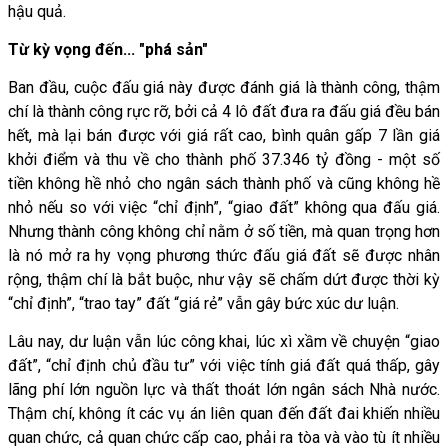
hậu quả.
Từ kỳ vọng đến... "phá sản"
Ban đầu, cuộc đấu giá này được đánh giá là thành công, thậm
chí là thành công rực rỡ, bởi cả 4 lô đất đưa ra đấu giá đều bán
hết, mà lại bán được với giá rất cao, bình quân gấp 7 lần giá
khởi điểm và thu về cho thành phố 37.346 tỷ đồng - một số
tiền không hề nhỏ cho ngân sách thành phố và cũng không hề
nhỏ nếu so với việc “chỉ định”, “giao đất” không qua đấu giá.
Nhưng thành công không chỉ nằm ở số tiền, mà quan trọng hơn
là nó mở ra hy vọng phương thức đấu giá đất sẽ được nhân
rộng, thậm chí là bắt buộc, như vậy sẽ chấm dứt được thời kỳ
“chỉ định”, “trao tay” đất “giá rẻ” vẫn gây bức xúc dư luận.
Lâu nay, dư luận vẫn lúc công khai, lúc xì xầm về chuyện “giao
đất”, “chỉ định chủ đầu tư” với việc tính giá đất quá thấp, gây
lãng phí lớn nguồn lực và thất thoát lớn ngân sách Nhà nước.
Thậm chí, không ít các vụ án liên quan đến đất đai khiến nhiều
quan chức, cả quan chức cấp cao, phải ra tòa và vào tù ít nhiều