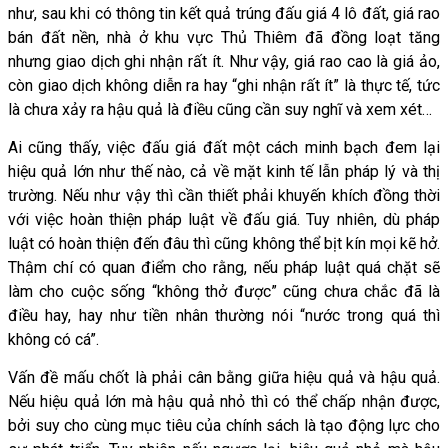
như, sau khi có thông tin kết quả trúng đấu giá 4 lô đất, giá rao
bán đất nền, nhà ở khu vực Thủ Thiêm đã đồng loạt tăng
nhưng giao dịch ghi nhận rất ít. Như vậy, giá rao cao là giá ảo,
còn giao dịch không diễn ra hay “ghi nhận rất ít” là thực tế, tức
là chưa xảy ra hậu quả là điều cũng cần suy nghĩ và xem xét…
Ai cũng thấy, việc đấu giá đất một cách minh bạch đem lại
hiệu quả lớn như thế nào, cả về mặt kinh tế lẫn pháp lý và thị
trường. Nếu như vậy thì cần thiết phải khuyến khích đồng thời
với việc hoàn thiện pháp luật về đấu giá. Tuy nhiên, dù pháp
luật có hoàn thiện đến đâu thì cũng không thể bịt kín mọi kẽ hở.
Thậm chí có quan điểm cho rằng, nếu pháp luật quá chặt sẽ
làm cho cuộc sống “không thở được” cũng chưa chắc đã là
điều hay, hay như tiền nhân thường nói “nước trong quá thì
không có cá”.
Vấn đề mấu chốt là phải cân bằng giữa hiệu quả và hậu quả.
Nếu hiệu quả lớn mà hậu quả nhỏ thì có thể chấp nhận được,
bởi suy cho cùng mục tiêu của chính sách là tạo động lực cho