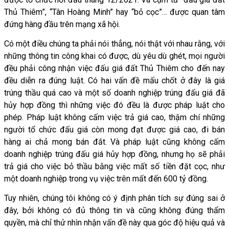
Thủ Thiêm”, “Tân Hoàng Minh” hay “bỏ cọc”… được quan tâm
đứng hàng đầu trên mạng xã hội.
Có một điều chúng ta phải nói thẳng, nói thật với nhau rằng, với
những thông tin công khai có được, dù yêu dù ghét, mọi người
đều phải công nhận việc đấu giá đất Thủ Thiêm cho đến nay
đều diễn ra đúng luật. Có hai vấn đề mấu chốt ở đây là giá
trúng thầu quá cao và một số doanh nghiệp trúng đấu giá đã
hủy hợp đồng thì những việc đó đều là được pháp luật cho
phép. Pháp luật không cấm việc trả giá cao, thậm chí những
người tổ chức đấu giá còn mong đạt được giá cao, đi bán
hàng ai chả mong bán đắt. Và pháp luật cũng không cấm
doanh nghiệp trúng đấu giá hủy hợp đồng, nhưng họ sẽ phải
trả giá cho việc bỏ thầu bằng việc mất số tiền đặt cọc, như
một doanh nghiệp trong vụ việc trên mất đến 600 tỷ đồng.
Tuy nhiên, chúng tôi không có ý định phân tích sự đúng sai ở
đây, bởi không có đủ thông tin và cũng không đúng thẩm
quyền, mà chỉ thử nhìn nhận vấn đề này qua góc độ hiệu quả và