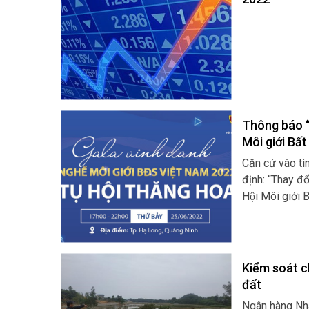
Thông báo “
Môi giới Bấ
Căn cứ vào tì
định: “Thay đổ
Hội Môi giới
Kiểm soát c
đất
Ngân hàng Nhà