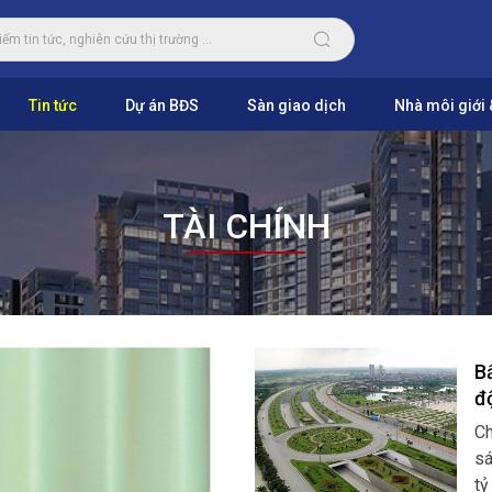
Tin tức
Dự án BĐS
Sàn giao dịch
Nhà môi giới 
TÀI CHÍNH
B
đ
Ch
sá
tỷ