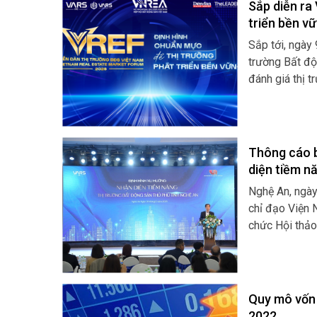
Sắp diễn ra
triển bền v
Sắp tới, ngày
trường Bất đ
đánh giá thị 
thức diễn ra 
bởi Hội Môi g
Thông cáo b
diện tiềm n
Nghệ An, ngày
chỉ đạo Viện 
chức Hội thảo
động sản thủ 
về thị trường
động sản.
Quy mô vốn 
2022