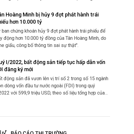
A của doanh nghiệp bất động sản tiếp tục sôi động
n.
ân Hoàng Minh bị hủy 9 đợt phát hành trái
hiếu hơn 10.000 tỷ
 ban chứng khoán hủy 9 đợt phát hành trái phiếu để
y động hơn 10.000 tỷ đồng của Tân Hoàng Minh, do
he giấu, công bố thông tin sai sự thật".
uý I/2022, bất động sản tiếp tục hấp dẫn vốn
DI đăng ký mới
t động sản đã vươn lên vị trí số 2 trong số 15 ngành
n dòng vốn đầu tư nước ngoài (FDI) trong quý
2022 với 599,9 triệu USD, theo số liệu tổng hợp của
ng cục Thống kê.
BÁO CÁO THỊ TRƯỜNG