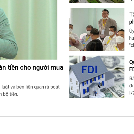
M&
hơ
T
p
Ủy
hu
"c
Q
àn tiền cho người mua
F
Bấ
đó
luật và bên liên quan rà soát
I/
 bộ tiền.
Tổ