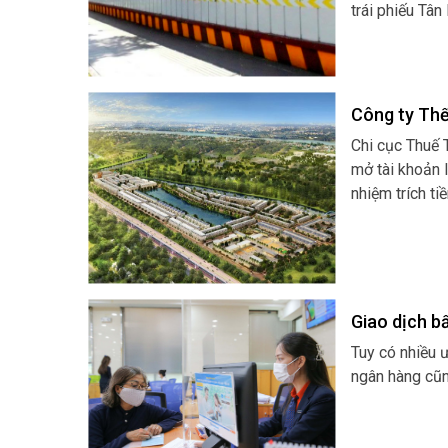
trái phiếu Tân
Công ty Thế
Chi cục Thuế 
mở tài khoản 
nhiệm trích ti
Nhà nước thàn
Giao dịch b
Tuy có nhiều 
ngân hàng cũng