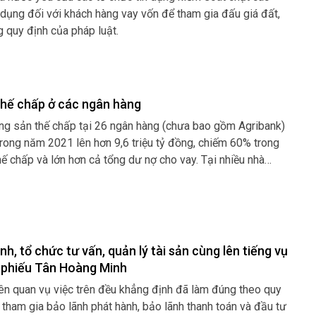
 dụng đối với khách hàng vay vốn để tham gia đấu giá đất,
quy định của pháp luật.
 thế chấp ở các ngân hàng
g sản thế chấp tại 26 ngân hàng (chưa bao gồm Agribank)
rong năm 2021 lên hơn 9,6 triệu tỷ đồng, chiếm 60% trong
hế chấp và lớn hơn cả tổng dư nợ cho vay. Tại nhiều nhà
g tài sản bảo đảm là bất động sản lên đến 80-90%.
h, tổ chức tư vấn, quản lý tài sản cùng lên tiếng vụ
ái phiếu Tân Hoàng Minh
iên quan vụ việc trên đều khẳng định đã làm đúng theo quy
 tham gia bảo lãnh phát hành, bảo lãnh thanh toán và đầu tư