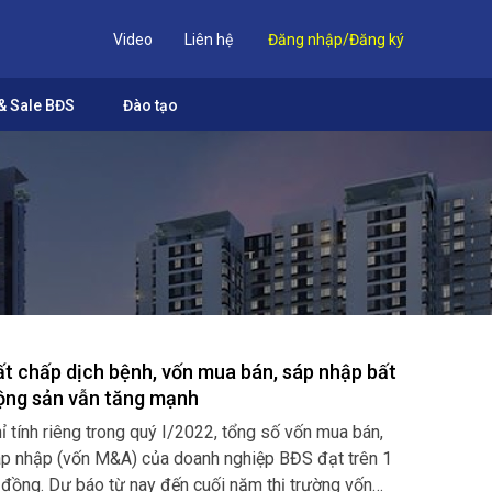
Video
Liên hệ
Đăng nhập/Đăng ký
& Sale BĐS
Đào tạo
ất chấp dịch bệnh, vốn mua bán, sáp nhập bất
ộng sản vẫn tăng mạnh
ỉ tính riêng trong quý I/2022, tổng số vốn mua bán,
p nhập (vốn M&A) của doanh nghiệp BĐS đạt trên 1
 đồng. Dự báo từ nay đến cuối năm thị trường vốn