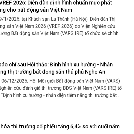
 VREF 2026: Diễn đàn định hình chuẩn mực phát
ững cho bất động sản Việt Nam
 9/1/2026, tại Khách sạn La Thành (Hà Nội), Diễn đàn Thị
ộng sản Việt Nam 2026 (VREF 2026) do Viện Nghiên cứu
trường Bất động sản Việt Nam (VARS IRE) tổ chức sẽ chính
với chuỗi hoạt động chuyên sâu. Chương trình được chỉ đạo
iới Bất động sản Việt Nam.
áo chí sau Hội thảo: Định hình xu hướng - Nhận
ăng thị trường bất động sản thủ phủ Nghệ An
 06/12/2025, Hội Môi giới Bất động sản Việt Nam (VARS)
Nghiên cứu đánh giá thị trường BĐS Việt Nam (VARS IRE) tổ
 “Định hình xu hướng - nhận diện tiềm năng thị trường bất
phủ Nghệ An”, nhằm cung cấp thông tin và nhận định giá trị
 Nghệ An cho các cá nhân, tổ chức kinh doanh, đầu tư bất
hóa thị trường cổ phiếu tăng 6,4% so với cuối năm