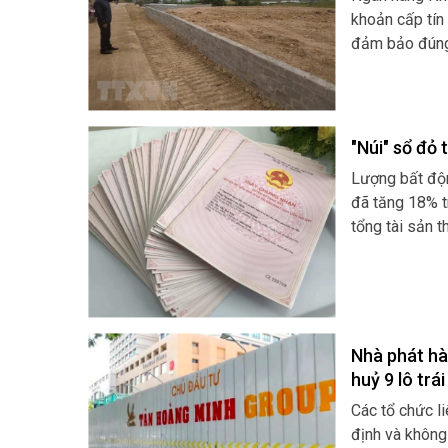
khoản cấp tín
đảm bảo đúng 
"Núi" sổ đỏ
Lượng bất độn
đã tăng 18% t
tổng tài sản t
băng, tỷ trọn
Nhà phát hàn
huỷ 9 lô tr
Các tổ chức l
định và không