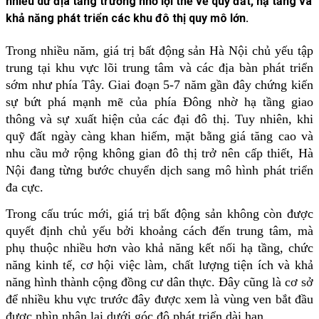
nhiều dư địa tăng trưởng nhờ lợi thế về quỹ đất, hạ tầng và
khả năng phát triển các khu đô thị quy mô lớn.
Trong nhiều năm, giá trị bất động sản Hà Nội chủ yếu tập 
trung tại khu vực lõi trung tâm và các địa bàn phát triển 
sớm như phía Tây. Giai đoạn 5-7 năm gần đây chứng kiến 
sự bứt phá mạnh mẽ của phía Đông nhờ hạ tầng giao 
thông và sự xuất hiện của các đại đô thị. Tuy nhiên, khi 
quỹ đất ngày càng khan hiếm, mặt bằng giá tăng cao và 
nhu cầu mở rộng không gian đô thị trở nên cấp thiết, Hà 
Nội đang từng bước chuyển dịch sang mô hình phát triển 
đa cực.
Trong cấu trúc mới, giá trị bất động sản không còn được 
quyết định chủ yếu bởi khoảng cách đến trung tâm, mà 
phụ thuộc nhiều hơn vào khả năng kết nối hạ tầng, chức 
năng kinh tế, cơ hội việc làm, chất lượng tiện ích và khả 
năng hình thành cộng đồng cư dân thực. Đây cũng là cơ sở 
để nhiều khu vực trước đây được xem là vùng ven bắt đầu 
được nhìn nhận lại dưới góc độ phát triển dài hạn