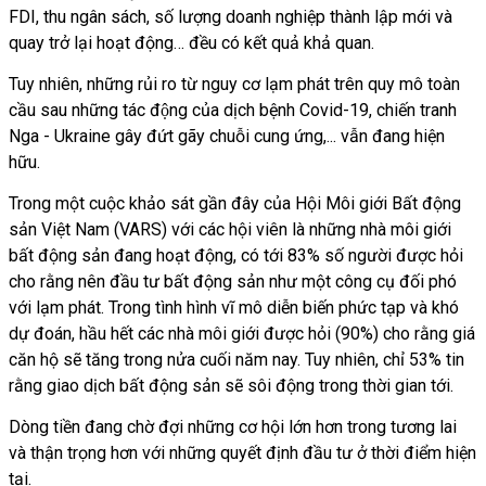
FDI, thu ngân sách, số lượng doanh nghiệp thành lập mới và
quay trở lại hoạt động… đều có kết quả khả quan.
Tuy nhiên, những rủi ro từ nguy cơ lạm phát trên quy mô toàn
cầu sau những tác động của dịch bệnh Covid-19, chiến tranh
Nga - Ukraine gây đứt gãy chuỗi cung ứng,... vẫn đang hiện
hữu.
Trong một cuộc khảo sát gần đây của Hội Môi giới Bất động
sản Việt Nam (VARS) với các hội viên là những nhà môi giới
bất động sản đang hoạt động, có tới 83% số người được hỏi
cho rằng nên đầu tư bất động sản như một công cụ đối phó
với lạm phát. Trong tình hình vĩ mô diễn biến phức tạp và khó
dự đoán, hầu hết các nhà môi giới được hỏi (90%) cho rằng giá
căn hộ sẽ tăng trong nửa cuối năm nay. Tuy nhiên, chỉ 53% tin
rằng giao dịch bất động sản sẽ sôi động trong thời gian tới.
Dòng tiền đang chờ đợi những cơ hội lớn hơn trong tương lai
và thận trọng hơn với những quyết định đầu tư ở thời điểm hiện
tại.