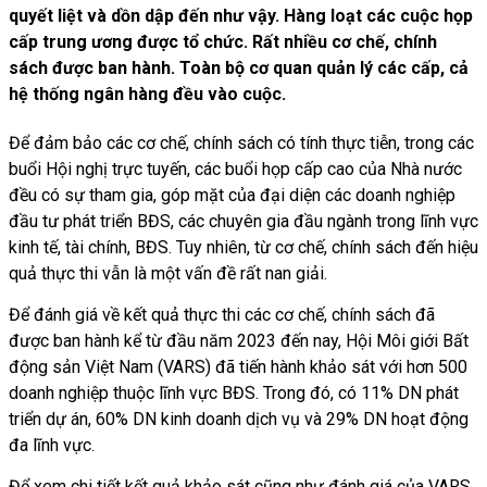
quyết liệt và dồn dập đến như vậy. Hàng loạt các cuộc họp
cấp trung ương được tổ chức. Rất nhiều cơ chế, chính
sách được ban hành. Toàn bộ cơ quan quản lý các cấp, cả
hệ thống ngân hàng đều vào cuộc.
Để đảm bảo các cơ chế, chính sách có tính thực tiễn, trong các
buổi Hội nghị trực tuyến, các buổi họp cấp cao của Nhà nước
đều có sự tham gia, góp mặt của đại diện các doanh nghiệp
đầu tư phát triển BĐS, các chuyên gia đầu ngành trong lĩnh vực
kinh tế, tài chính, BĐS. Tuy nhiên, từ cơ chế, chính sách đến hiệu
quả thực thi vẫn là một vấn đề rất nan giải.
Để đánh giá về kết quả thực thi các cơ chế, chính sách đã
được ban hành kể từ đầu năm 2023 đến nay, Hội Môi giới Bất
động sản Việt Nam (VARS) đã tiến hành khảo sát với hơn 500
doanh nghiệp thuộc lĩnh vực BĐS. Trong đó, có 11% DN phát
triển dự án, 60% DN kinh doanh dịch vụ và 29% DN hoạt động
đa lĩnh vực.
Để xem chi tiết kết quả khảo sát cũng như đánh giá của VARS