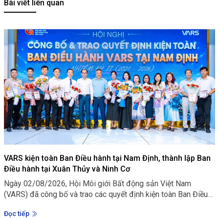
Bài viết liên quan
VARS kiện toàn Ban Điều hành tại Nam Định, thành lập Ban
Điều hành tại Xuân Thủy và Ninh Cơ
Ngày 02/08/2026, Hội Môi giới Bất động sản Việt Nam
(VARS) đã công bố và trao các quyết định kiện toàn Ban Điều
hành VARS tại Nam Định; đồng thời thành lập, bổ nhiệm Ban
Đọc tiếp
Điều hành VARS tại Xuân Thủy - Nam Định và Ninh Cơ - Nam