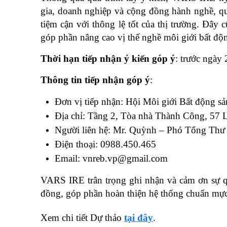
gia, doanh nghiệp và cộng đồng hành nghề, qu
tiệm cận với thông lệ tốt của thị trường. Đây c
góp phần nâng cao vị thế nghề môi giới bất độn
Thời hạn tiếp nhận ý kiến góp ý
: trước ngày
Thông tin tiếp nhận góp ý
:
Đơn vị tiếp nhận: Hội Môi giới Bất động s
Địa chỉ: Tầng 2, Tòa nhà Thành Công, 57 
Người liên hệ: Mr. Quỳnh – Phó Tổng Th
Điện thoại: 0988.450.465
Email: 
vnreb.vp@gmail.com
VARS IRE trân trọng ghi nhận và cảm ơn sự q
đồng, góp phần hoàn thiện hệ thống chuẩn mực
Xem chi tiết Dự thảo 
tại đây
.