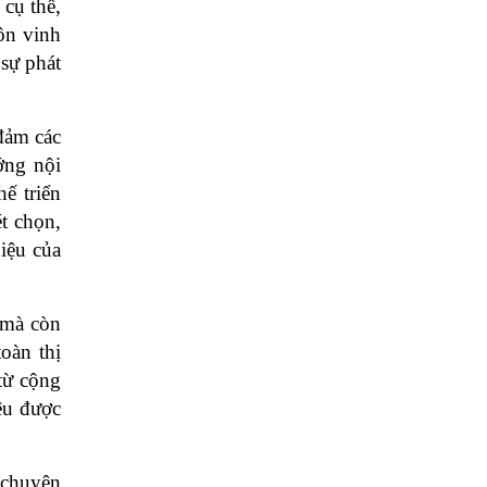
cụ thể, 
n vinh 
sự phát 
đảm các 
ng nội 
 triển 
 chọn, 
ệu của 
mà còn 
àn thị 
từ cộng 
ệu được 
chuyên 