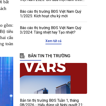
 bất 
tôn vinh, kết nối và phát triển
ách 
Báo cáo thị trường BĐS Việt Nam Quý
1/2025: Kích hoạt chu kỳ mới
o gồm: 
Báo cáo thị trường BĐS Việt Nam Quý
ộ tiêu 
3/2024: Tăng nhiệt hay Tạo nhiệt?
ai cấu 
Xem tất cả
g toàn 
BẢN TIN THỊ TRƯỜNG
Bản tin thị trường BĐS Tuần 1, tháng
08/2026 - Hiểu đúng về Nghị quyết 21: