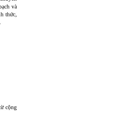
ạch và 
h thức, 
.
ừ cộng 