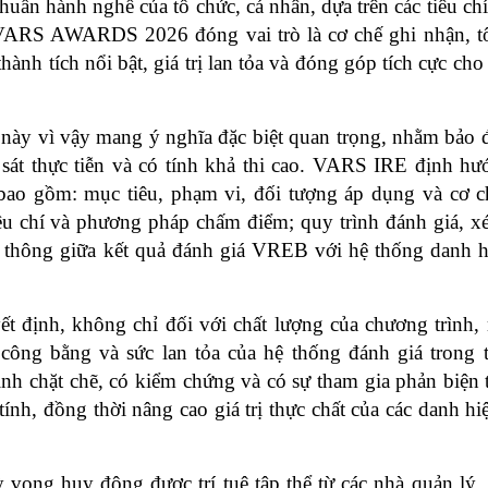
uẩn hành nghề của tổ chức, cá nhân, dựa trên các tiêu chí 
 VARS AWARDS 2026 đóng vai trò là cơ chế ghi nhận, tô
nh tích nổi bật, giá trị lan tỏa và đóng góp tích cực cho 
ần này vì vậy mang ý nghĩa đặc biệt quan trọng, nhằm bảo 
sát thực tiễn và có tính khả thi cao. VARS IRE định hướ
bao gồm: mục tiêu, phạm vi, đối tượng áp dụng và cơ chế
êu chí và phương pháp chấm điểm; quy trình đánh giá, xét
 thông giữa kết quả đánh giá VREB với hệ thống danh hi
 định, không chỉ đối với chất lượng của chương trình, 
công bằng và sức lan tỏa của hệ thống đánh giá trong to
rình chặt chẽ, có kiểm chứng và có sự tham gia phản biện 
ính, đồng thời nâng cao giá trị thực chất của các danh hi
vọng huy động được trí tuệ tập thể từ các nhà quản lý, 