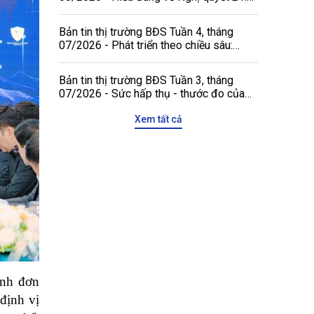
Không đánh đồng niên hạn công trình với
thời hạn quyền tài sản
Bản tin thị trường BĐS Tuần 4, tháng
07/2026 - Phát triển theo chiều sâu:
Động lực mới gia tăng sức hấp dẫn của
thị trường bất động sản Việt Nam với các
Bản tin thị trường BĐS Tuần 3, tháng
đối tác quốc tế
07/2026 - Sức hấp thụ - thước đo của
chu kỳ tăng trưởng mới
Xem tất cả
nh đơn 
ịnh vị 