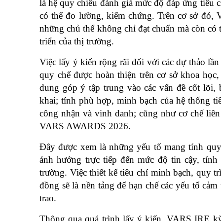
là hệ quy chiếu đánh giá mức độ đáp ứng tiêu ch
có thể đo lường, kiểm chứng. Trên cơ sở đó,
những chủ thể không chỉ đạt chuẩn mà còn có thà
triển của thị trường.
Việc lấy ý kiến rộng rãi đối với các dự thảo l
quy chế được hoàn thiện trên cơ sở khoa học, 
dung góp ý tập trung vào các vấn đề cốt lõi, 
khai; tính phù hợp, minh bạch của hệ thống ti
công nhận và vinh danh; cũng như cơ chế liên
VARS AWARDS 2026.
Đây được xem là những yếu tố mang tính quyết
ảnh hưởng trực tiếp đến mức độ tin cậy, tính 
trường. Việc thiết kế tiêu chí minh bạch, quy t
đồng sẽ là nền tảng để hạn chế các yếu tố cảm t
trao.
Thông qua quá trình lấy ý kiến, VARS IRE kỳ 