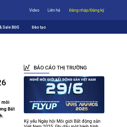
Video
Liên hệ
Đăng nhập/Đăng ký
& Sale BĐS
Đào tạo
BÁO CÁO THỊ TRƯỜNG
26
g môi
ờng Bất
h.
Kỷ yếu Ngày hội Môi giới Bất động sản
Việt Nam 2025: Ghi dấu một hành trình