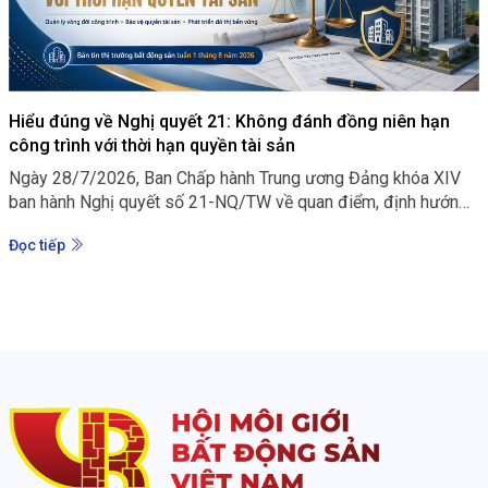
Hiểu đúng về Nghị quyết 21: Không đánh đồng niên hạn
công trình với thời hạn quyền tài sản
Ngày 28/7/2026, Ban Chấp hành Trung ương Đảng khóa XIV
ban hành Nghị quyết số 21-NQ/TW về quan điểm, định hướng
sửa đổi Luật Đất đai và các luật có liên quan. Đây không chỉ là
Đọc tiếp
một định hướng nhằm tiếp tục hoàn thiện cơ chế khai thác
nguồn lực đất đai, mà còn thể hiện một cách tiếp cận mới: đất
đai phải được sử dụng hiệu quả hơn, nhưng quá trình đó phải
gắn với yêu cầu minh bạch, công bằng và bảo vệ quyền, lợi ích
hợp pháp của người dân.