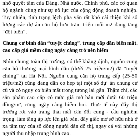
nhờ quyết tâm của Đảng, Nhà nước, Chính phủ, các cơ quan 
bộ ngành cũng như sự nỗ lực của cộng động doanh nghiệp. 
Tuy nhiên, tình trạng lệch pha vẫn rất khó cải thiện khi số 
lượng các dự án căn hộ hơn trăm triệu mỗi m2 đang tăng 
“đột biến”. 
Chung cư bình dân “tuyệt chủng”, trung cấp dần biến mất, 
cao cấp giá mềm cũng ngày càng trở nên hiếm
Nhìn chung toàn thị trường, có thể khẳng định, nguồn cung 
căn hộ thương mại bình dân (dưới 25 triệu/m2) đã “tuyệt 
chủng” tại Hà Nội. Nguồn cung căn hộ trung cấp (25-50 
triệu/m2) cũng đang dần co hẹp tại một số dự  án chung cư 
cũ và có nguy cơ biến mất trong tương lai gần. Thậm chí, các 
sản phẩm cao cấp có mức giá mở bán mới dưới 60 triệu 
đồng/m², cũng ngày càng hiếm hoi. Thực tế này đẩy thị 
trường rơi vào trạng thái mất cân đối cung - cầu nghiêm 
trọng, làm tăng áp lực lên giá bán, đẩy giấc mơ sở hữu nhà ở 
xa tầm tay của số đông người dân đô thị, ngay cả với những 
người thu nhập trung bình cao.