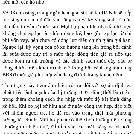
hữu một căn hộ nhỏ.
VARS cho rằng, trong ngắn hạn, giá căn hộ tại Hà Nội sẽ tiếp 
tục tăng do chi phí đầu vào tăng cao và kỳ vọng sinh lời của 
nhà đầu tư vẫn ở mức cao. Một bộ phận lớn nhà đầu tư hiện 
không chịu áp lực tài chính đáng kể, bao gồm áp lực từ chi 
phí vốn vay, nên chưa có động lực điều chỉnh giảm giá bán. 
Ngược lại, kỳ vọng còn có xu hướng tăng lên trong bối cảnh 
lãi suất được duy trì ở mức thấp, dòng tiền giá rẻ tiếp tục 
được bơm ra thị trường và các chính sách thúc đẩy đầu tư 
công được triển khai mạnh mẽ trong bối cảnh nguồn cung 
BĐS ở mức giá phù hợp vẫn đang ở tình trạng khan hiếm.
Tình trạng này tiềm ẩn nhiều rủi ro đối với sự ổn định và 
phát triển lành mạnh của thị trường BĐS, đồng thời làm trầm 
trọng thêm khoảng cách thu nhập và mức độ bất bình đẳng 
xã hội. Khi cơ hội sở hữu nhà ở ngày càng thu hẹp, đặc biệt 
với nhóm người trẻ, họ dễ rơi vào trạng thái mất phương 
hướng tài chính. Một bộ phận có thể chọn hướng tiêu dùng 
“hưởng thụ hiện tại”, đổ tiền vào các mặt hàng xa xỉ hoặc 
trải nghiệm ngắn hạn vì cho rằng việc tiết kiệm để mua nhà 