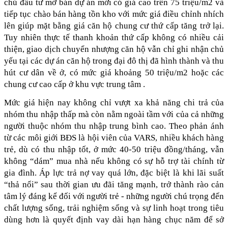
chủ đầu tư mở bán dự án mới có giá cao trên 75 triệu/m2 và 
tiếp tục chào bán hàng tồn kho với mức giá điều chỉnh nhích 
lên giúp mặt bằng giá căn hộ chung cư thứ cấp tăng trở lại. 
Tuy nhiên thực tế thanh khoản thứ cấp không có nhiều cải 
thiện, giao dịch chuyển nhượng căn hộ vẫn chỉ ghi nhận chủ 
yếu tại các dự án căn hộ trong đại đô thị đã hình thành và thu 
hút cư dân về ở, có mức giá khoảng 50 triệu/m2 hoặc các 
chung cư cao cấp ở khu vực trung tâm . 
Mức giá hiện nay không chỉ vượt xa khả năng chi trả của 
nhóm thu nhập thấp mà còn nằm ngoài tầm với của cả những 
người thuộc nhóm thu nhập trung bình cao. Theo phản ánh 
từ các môi giới BĐS là hội viên của VARS, nhiều khách hàng 
trẻ, dù có thu nhập tốt, ở mức 40-50 triệu đồng/tháng, vẫn 
không “dám” mua nhà nếu không có sự hỗ trợ tài chính từ 
gia đình. Áp lực trả nợ vay quá lớn, đặc biệt là khi lãi suất 
“thả nổi” sau thời gian ưu đãi tăng mạnh, trở thành rào cản 
tâm lý đáng kể đối với người trẻ - những người chú trọng đến 
chất lượng sống, trải nghiệm sống và sự linh hoạt trong tiêu 
dùng hơn là quyết định vay dài hạn hàng chục năm để sở 