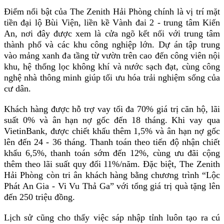
Điểm nổi bật của The Zenith Hải Phòng chính là vị trí mặt 
tiền đại lộ Bùi Viện, liền kề Vành đai 2 - trung tâm Kiến 
An, nơi đây được xem là cửa ngõ kết nối với trung tâm 
thành phố và các khu công nghiệp lớn. Dự án tập trung 
vào mảng xanh đa tầng từ vườn trên cao đến công viên nội 
khu, hệ thống lọc không khí và nước sạch đạt, cùng công 
nghệ nhà thông minh giúp tối ưu hóa trải nghiệm sống của 
cư dân. 
Khách hàng được hỗ trợ vay tối đa 70% giá trị căn hộ, lãi 
suất 0% và ân hạn nợ gốc đến 18 tháng. Khi vay qua 
VietinBank, được chiết khấu thêm 1,5% và ân hạn nợ gốc 
lên đến 24 - 36 tháng. Thanh toán theo tiến độ nhận chiết 
khấu 6,5%, thanh toán sớm đến 12%, cùng ưu đãi cộng 
thêm theo lãi suất quy đổi 11%/năm. Đặc biệt, The Zenith 
Hải Phòng còn tri ân khách hàng bằng chương trình “Lộc 
Phát An Gia - Vi Vu Thả Ga” với tổng giá trị quà tặng lên 
đến 250 triệu đồng.
Lịch sử cũng cho thấy việc sáp nhập tỉnh luôn tạo ra cú 