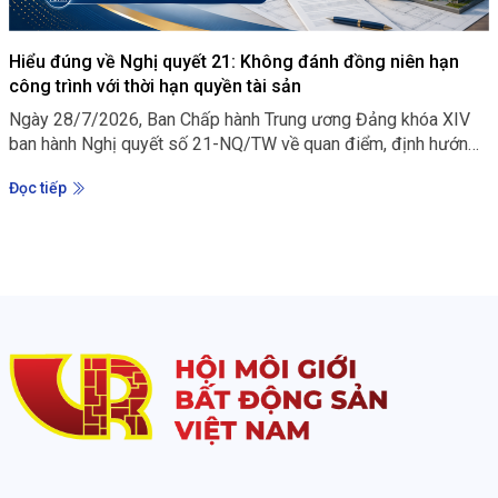
Hiểu đúng về Nghị quyết 21: Không đánh đồng niên hạn
công trình với thời hạn quyền tài sản
Ngày 28/7/2026, Ban Chấp hành Trung ương Đảng khóa XIV
ban hành Nghị quyết số 21-NQ/TW về quan điểm, định hướng
sửa đổi Luật Đất đai và các luật có liên quan. Đây không chỉ là
Đọc tiếp
một định hướng nhằm tiếp tục hoàn thiện cơ chế khai thác
nguồn lực đất đai, mà còn thể hiện một cách tiếp cận mới: đất
đai phải được sử dụng hiệu quả hơn, nhưng quá trình đó phải
gắn với yêu cầu minh bạch, công bằng và bảo vệ quyền, lợi ích
hợp pháp của người dân.