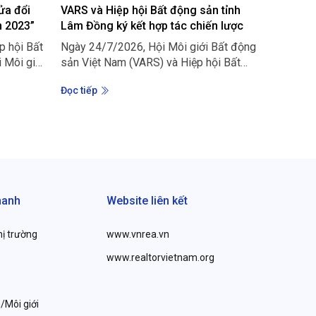
ửa đổi
VARS và Hiệp hội Bất động sản tỉnh
Dàn chuy
n 2023”
Lâm Đồng ký kết hợp tác chiến lược
tại Hội 
trường 
p hội Bất
Ngày 24/7/2026, Hội Môi giới Bất động
Ngày 16/
năm 20
 Môi giới
sản Việt Nam (VARS) và Hiệp hội Bất
Hội Môi 
 Hội thảo
động sản tỉnh Lâm Đồng chính thức ký
giao Việ
Đọc tiếp
Đọc tiếp
h bất
kết thỏa thuận hợp tác trong các lĩnh vực
trường B
 tạo diễn
nghiên cứu thị trường, đào tạo nguồn
Hội thảo
a cơ quan
nhân lực và ứng dụng công nghệ, hướng
2 và 06 
hề nghiệp
tới xây dựng thị trường bất động sản địa
thanh lọc
hục vụ
phương minh bạch, chuyên nghiệp và
cầu thực
và hoàn
hiệu quả hơn.
hanh
Website liên kết
hị trường
www.vnrea.vn
www.realtorvietnam.org
/Môi giới