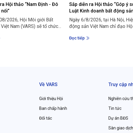
 ra Hội thảo “Nam Định - Đô
Sắp diễn ra Hội thảo “Góp ý s
 nối”
Luật Kinh doanh bất động sả
8/2026, Hội Môi giới Bất
Ngày 6/8/2026, tại Hà Nội, Hiệ
 Việt Nam (VARS) sẽ tổ chức
động sản Việt Nam chỉ đạo Hội
và Tọa đàm “Nam Định - Đô thị
Bất động sản Việt Nam tổ chức
Đọc tiếp
i: Quy hoạch mới - Động lực
“Góp ý sửa đổi Luật Kinh doan
hội mới cho thị trường bất
động sản 2023”. Hội thảo nhằm
. Chương trình nhằm cung cấp
đàn trao đổi, tập hợp ý kiến củ
 chuyên môn về những tác động
quản lý, chuyên gia, tổ chức ng
oạch, hạ tầng và định hướng
và cộng đồng doanh nghiệp, p
 đô thị đối với thị trường bất
quá trình nghiên cứu, sửa đổi 
Nam Định trong giai đoạn mới.
thiện Luật.
Về VARS
Truy cập n
Giới thiệu Hội
Nghiên cứu t
Ban chấp hành
Tin tức
Đối tác
Dự án BĐS
Sàn giao dịch