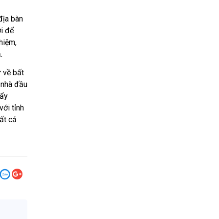
địa bàn
i để
ghiệm,
ả.
ư về bất
 nhà đầu
đẩy
với tỉnh
ất cả