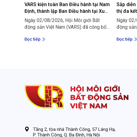
VARS kiện toàn Ban Điều hành tại Nam
Sắp diễn
Định, thành lập Ban Điều hành tại Xuân
thị đa kết
Thủy và Ninh Cơ
Ngày 02/08/2026, Hội Môi giới Bất
Ngày 02/0
động sản Việt Nam (VARS) đã công bố
động sản
và trao các quyết định kiện toàn Ban
Hội thảo 
Đọc tiếp
Đọc tiếp
Điều hành VARS tại Nam Định; đồng thời
đa kết nố
thành lập, bổ nhiệm Ban Điều hành VARS
mới - Cơ 
tại Xuân Thủy - Nam Định và Ninh Cơ -
động sản”
Nam Định.
góc nhìn
của quy h
phát triển
động sản 
Tầng 2, tòa nhà Thành Công, 57 Láng Hạ,
P. Thành Công, Q. Ba Đình, Hà Nội