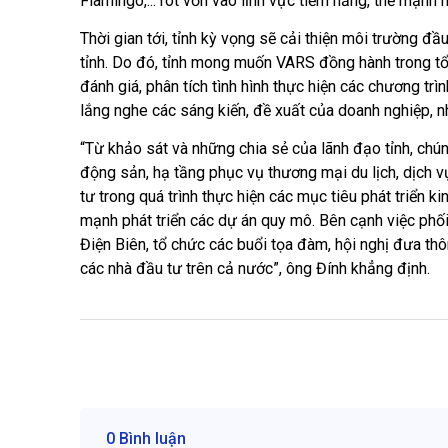
Flamingo,... rót vốn vào lĩnh vực tiềm năng, thế mạnh 
Thời gian tới, tỉnh kỳ vọng sẽ cải thiện môi trường đầ
tỉnh. Do đó, tỉnh mong muốn VARS đồng hành trong tổ 
đánh giá, phân tích tình hình thực hiện các chương trì
lắng nghe các sáng kiến, đề xuất của doanh nghiệp, nh
“Từ khảo sát và những chia sẻ của lãnh đạo tỉnh, chún
động sản, hạ tầng phục vụ thương mại du lịch, dịch 
tư trong quá trình thực hiện các mục tiêu phát triển ki
mạnh phát triển các dự án quy mô. Bên cạnh việc phối
Điện Biên, tổ chức các buổi tọa đàm, hội nghị đưa thô
các nhà đầu tư trên cả nước”, ông Đính khẳng định.
0 Bình luận