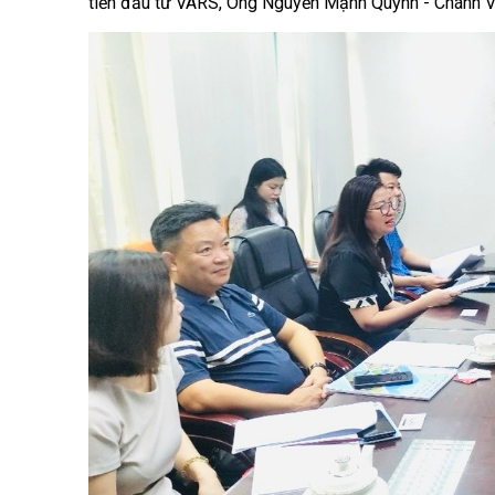
tiến đầu tư VARS, Ông Nguyễn Mạnh Quỳnh - Chánh Vă