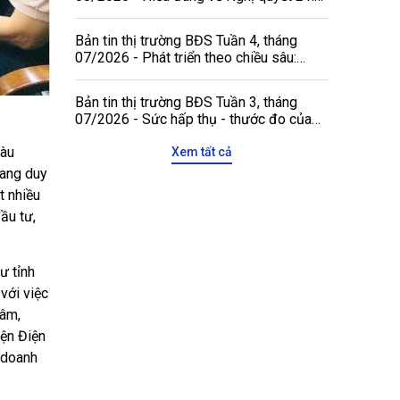
Không đánh đồng niên hạn công trình với
thời hạn quyền tài sản
Bản tin thị trường BĐS Tuần 4, tháng
07/2026 - Phát triển theo chiều sâu:
Động lực mới gia tăng sức hấp dẫn của
thị trường bất động sản Việt Nam với các
Bản tin thị trường BĐS Tuần 3, tháng
đối tác quốc tế
07/2026 - Sức hấp thụ - thước đo của
chu kỳ tăng trưởng mới
iàu
Xem tất cả
đang duy
t nhiều
đầu tư,
ư tỉnh
với việc
tâm,
yện Điện
, doanh