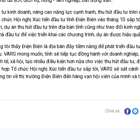
như du lịch, dịch vụ, nông - lâm nghiệp, bất động sản..
u tư kinh doanh, nâng cao năng lực cạnh tranh, thu hút đầu tư trên 
chức Hội nghị Xúc tiến đầu tư tỉnh Điện Biên vào tháng 10 sắp tớ
nh, dự án thu hút đầu tư trên địa bàn tỉnh cũng như trao đổi kinh n
à đầu tư để việc triển khai các chương trình, dự án được hiệu qu
g tôi thấy Điện Biên là địa bàn đầy tiềm năng để phát triển đầu t
vụ. VARS mong muốn, tỉnh sẽ tiếp tục đồng hành với doanh nghiệp,
nh tế, xã hội, tạo nhiều điều kiện hơn nữa cho việc thu hút đầu tư, 
 hợp Tổ chức Hội nghị Xúc tiến đầu tư sắp tới, VARS sẽ sát cánh 
ng tin về thị trường Điện Biên đến hàng vạn hội viên của mình và t
Chia sẻ: