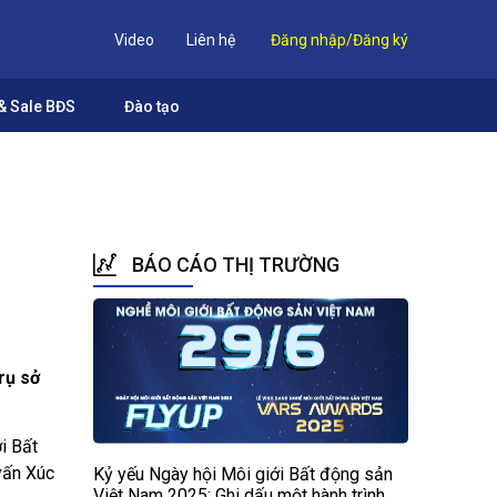
Video
Liên hệ
Đăng nhập/Đăng ký
& Sale BĐS
Đào tạo
BÁO CÁO THỊ TRƯỜNG
rụ sở
i Bất
vấn Xúc
Kỷ yếu Ngày hội Môi giới Bất động sản
Việt Nam 2025: Ghi dấu một hành trình