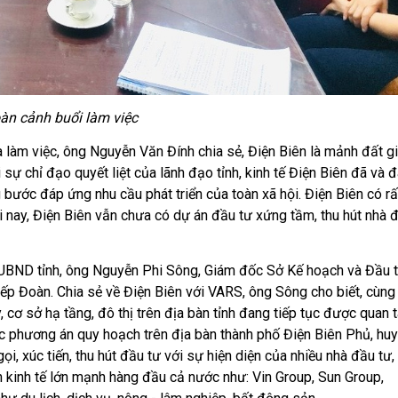
àn cảnh buổi làm việc
làm việc, ông Nguyễn Văn Đính chia sẻ, Điện Biên là mảnh đất g
sự chỉ đạo quyết liệt của lãnh đạo tỉnh, kinh tế Điện Biên đã và 
g bước đáp ứng nhu cầu phát triển của toàn xã hội. Điện Biên có rấ
 tới nay, Điện Biên vẫn chưa có dự án đầu tư xứng tầm, thu hút nhà 
 UBND tỉnh, ông Nguyễn Phi Sông, Giám đốc Sở Kế hoạch và Đầu t
p Đoàn. Chia sẻ về Điện Biên với VARS, ông Sông cho biết, cùng 
, cơ sở hạ tầng, đô thị trên địa bàn tỉnh đang tiếp tục được quan 
h các phương án quy hoạch trên địa bàn thành phố Điện Biên Phủ, hu
i, xúc tiến, thu hút đầu tư với sự hiện diện của nhiều nhà đầu tư
n kinh tế lớn mạnh hàng đầu cả nước như: Vin Group, Sun Group,