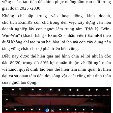
vững chắc, tạo tiền đề chinh phục những tầm cao mới trong
giai đoạn 2025 -2030.
Không chỉ tập trung vào hoạt động kinh doanh,
chủ tịch EximRS còn chú trọng đến việc xây dựng văn hóa
doanh nghiệp lấy con người làm trung tâm. Triết lý "Win-
Win-Win" (khách hàng - EximRS - nhân viên) EximRS theo
đuổi không chỉ tạo ra sự hài hòa lợi ích mà còn xây dựng nền
tảng vững chắc cho sự phát triển bền vững.
Điều này được thể hiện qua mô hình chia sẻ lợi nhuận độc
đáo 80/20, trong đó 80% lợi nhuận thuộc về đội ngũ nhân
viên,một quyết định táo bạo thể hiện tầm nhìn quản trị hiện
đại và sự quan tâm đến đời sống vật chất cũng như tinh thần
của người lao động.