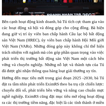
Bên cạnh hoạt động kinh doanh, bà Tú tích cực tham gia vào
các hoạt động xã hội và đóng góp cho cộng đồng. Bà hiện
đang giữ vị trí ủy viên ban chấp hành Câu lạc bộ bất động
sản Việt Nam (HREC), ủy viên ban chấp hành Hội Môi giới
Việt Nam (VARs). Những đóng góp này không chỉ thể hiện
trách nhiệm với ngành mà còn góp phần quan trọng vào việc
phát triển thị trường bất động sản Việt Nam một cách bền
vững và chuyên nghiệp. Những nỗ lực và thành tựu của Tú
đã được ghi nhận thông qua hàng loạt giải thưởng uy tín.
Hướng đến mục tiêu mới trong giai đoạn 2025 -2030, bà Tú
đặt ra tầm nhìn phát triển EximRS theo ba trụ cột chiến lược:
chuyển đổi số, phát triển bền vững và nâng cao chuẩn mực
nghề nghiệp. EximRS cũng đặt mục tiêu mở rộng hoạt động
ra các thị trường tiềm năng, đặc biệt là các tỉnh thành ở miền