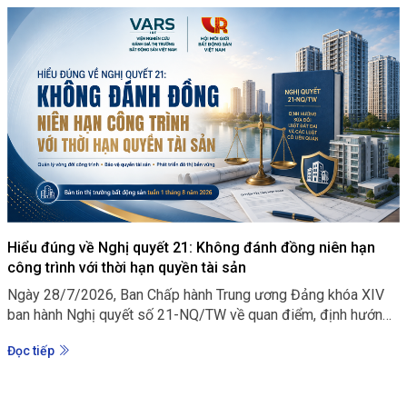
Hiểu đúng về Nghị quyết 21: Không đánh đồng niên hạn
công trình với thời hạn quyền tài sản
Ngày 28/7/2026, Ban Chấp hành Trung ương Đảng khóa XIV
ban hành Nghị quyết số 21-NQ/TW về quan điểm, định hướng
sửa đổi Luật Đất đai và các luật có liên quan. Đây không chỉ là
Đọc tiếp
một định hướng nhằm tiếp tục hoàn thiện cơ chế khai thác
nguồn lực đất đai, mà còn thể hiện một cách tiếp cận mới: đất
đai phải được sử dụng hiệu quả hơn, nhưng quá trình đó phải