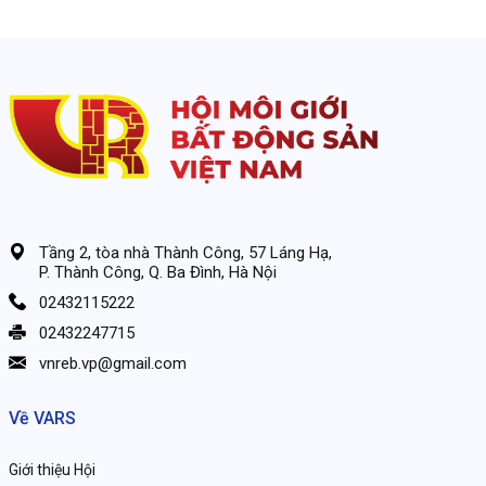
gắn với yêu cầu minh bạch, công bằng và bảo vệ quyền, lợi ích
hợp pháp của người dân.
Tầng 2, tòa nhà Thành Công, 57 Láng Hạ,
P. Thành Công, Q. Ba Đình, Hà Nội
02432115222
02432247715
vnreb.vp@gmail.com
Về VARS
Giới thiệu Hội