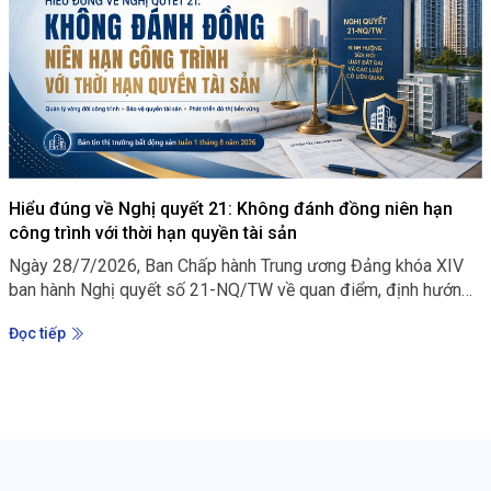
Hiểu đúng về Nghị quyết 21: Không đánh đồng niên hạn
công trình với thời hạn quyền tài sản
Ngày 28/7/2026, Ban Chấp hành Trung ương Đảng khóa XIV
ban hành Nghị quyết số 21-NQ/TW về quan điểm, định hướng
sửa đổi Luật Đất đai và các luật có liên quan. Đây không chỉ là
Đọc tiếp
một định hướng nhằm tiếp tục hoàn thiện cơ chế khai thác
nguồn lực đất đai, mà còn thể hiện một cách tiếp cận mới: đất
đai phải được sử dụng hiệu quả hơn, nhưng quá trình đó phải
gắn với yêu cầu minh bạch, công bằng và bảo vệ quyền, lợi ích
hợp pháp của người dân.