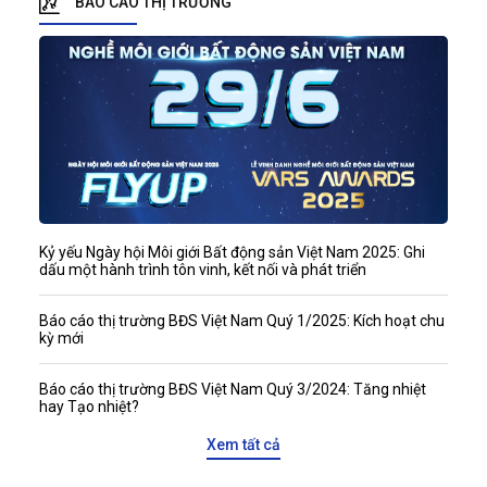
BÁO CÁO THỊ TRƯỜNG
hoàn thiện mô hình tư vấn liên
ngành, hỗ trợ các địa phương
nâng cao chất lượng quy hoạch,
tăng tính khả thi triển khai và
thúc đẩy phát triển bền vững
theo hướng đồng bộ, dài hạn.
Kỷ yếu Ngày hội Môi giới Bất động sản Việt Nam 2025: Ghi
dấu một hành trình tôn vinh, kết nối và phát triển
Báo cáo thị trường BĐS Việt Nam Quý 1/2025: Kích hoạt chu
kỳ mới
Báo cáo thị trường BĐS Việt Nam Quý 3/2024: Tăng nhiệt
hay Tạo nhiệt?
Xem tất cả