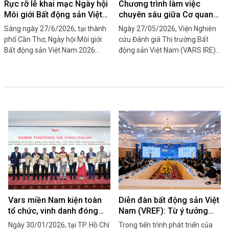
Rực rỡ lễ khai mạc Ngày hội
Chương trình làm việc
Môi giới Bất động sản Việt
chuyên sâu giữa Cơ quan
Nam 2026 do VARS tổ chức
Tài chính Nhà ở Nhật Bản
Sáng ngày 27/6/2026, tại thành
Ngày 27/05/2026, Viện Nghiên
(JHF) và Viện Nghiên cứu
phố Cần Thơ, Ngày hội Môi giới
cứu Đánh giá Thị trường Bất
Bất động sản Việt Nam 2026
động sản Việt Nam (VARS IRE)
chính thức khai mạc. Sự kiện
đã có buổi làm việc với đại diện
được tổ chức dưới sự chỉ đạo và
Cơ quan Tài chính Nhà ở Nhật
bảo trợ của Bộ Xây dựng, Hiệp
Bản (JHF), nhằm trao đổi kinh
hội Bất động sản Việt Nam; do
nghiệm nghiên cứu thị trường,
Hội Môi giới Bất động sản Việt
phát triển nhà ở và mở rộng hợp
Nam tổ chức, Hiệp hội Bất động
tác quốc tế trong lĩnh vực bất
sản TP. Cần Thơ phối hợp tổ
động sản.
chức.
Vars miền Nam kiện toàn
Diễn đàn bất động sản Việt
tổ chức, vinh danh đóng
Nam (VREF): Từ ý tưởng
góp và triển khai nhiệm vụ
đến điểm hẹn chiến lược
Ngày 30/01/2026, tại TP. Hồ Chí
Trong tiến trình phát triển của