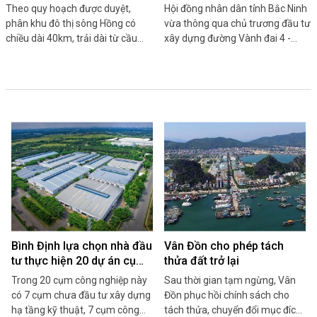
Hồng gần 11.000ha
4 - vùng thủ đô Hà Nội hơn
Theo quy hoạch được duyệt,
Hội đồng nhân dân tỉnh Bắc Ninh
5.000 tỷ
phân khu đô thị sông Hồng có
vừa thông qua chủ trương đầu tư
chiều dài 40km, trải dài từ cầu
xây dựng đường Vành đai 4 -
Hồng Hà đến cầu Mễ Sở, thuộc
vùng thủ đô Hà Nội, đoạn qua địa
địa giới hành chính của 55
phận tỉnh Bắc Ninh với tổng kinh
phường, xã thuộc 13 quận, huyện
phí 5.210 tỷ đồng thực hiện trong
gồm: Hoàn Kiếm, Ba Đình, Tây Hồ,
giai đoạn 2022-2027...
Bắc Từ Liêm, Hai Bà Trưng,
Hoàng Mai, Long Biên, Đan
Phượng, Mê Linh, Đông Anh, Gia
Lâm, Thường Tín và Thanh Trì...
Bình Định lựa chọn nhà đầu
Vân Đồn cho phép tách
tư thực hiện 20 dự án cụm
thửa đất trở lại
công nghiệp
Trong 20 cụm công nghiệp này
Sau thời gian tạm ngừng, Vân
có 7 cụm chưa đầu tư xây dựng
Đồn phục hồi chính sách cho
hạ tầng kỹ thuật, 7 cụm công
tách thửa, chuyển đổi mục đích