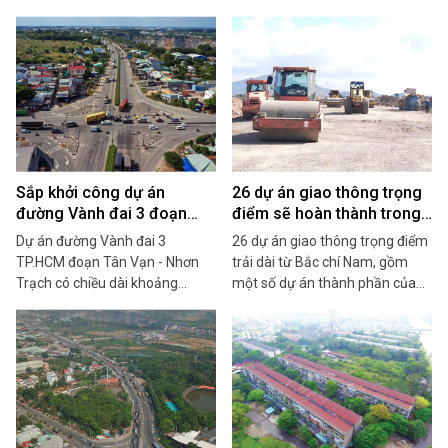
nghiệp mở rộng có tính độc lập
sử dụng đất.
và 6 cụm công nghiệp có vốn
nhà nước đầu tư một phần hạ
tầng kỹ thuật…
Sắp khởi công dự án
26 dự án giao thông trọng
đường Vành đai 3 đoạn
điểm sẽ hoàn thành trong
Tân Vạn – Nhơn Trạch
năm 2022
Dự án đường Vành đai 3
26 dự án giao thông trọng điểm
TP.HCM đoạn Tân Vạn - Nhơn
trải dài từ Bắc chí Nam, gồm
Trạch có chiều dài khoảng
một số dự án thành phần của
8,75km, trong đó 6,3 km qua địa
cao tốc Bắc Nam, sẽ lần lượt
bàn Đồng Nai và 2,45 km đi qua
hoàn thành trong năm 2022;
địa bàn TP.HCM đang hoàn tất
trong đó có nhiều dự án ở vùng
công tác lựa chọn nhà thầu để
đồng bằng sông Cửu Long sẽ
kịp khởi công trong quý I/2022.
hoàn thành vào tháng cuối
cùng của năm nay...