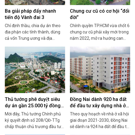
Ba giải pháp đẩy nhanh
Chung cư cũ có cơ hội “đổi
tiến độ Vành đai 3
đời”
Chỉ định thầu, chia dự án theo
Chính quyền TP.HCM vừa chốt 6
địa phận các tỉnh thành, dùng
chung cư cũ phải xây mới trong
cả vốn Trung ương và địa
năm 2022, mở ra hướng can
phương là những đề xuất đẩy
thiệp hiệu quả hơn vào phân
nhanh tiến độ Vành đai 3 đã trễ
khúc “khó nhằn” này .
hẹn nhiều năm
Thủ tướng phê duyệt siêu
Đồng Nai dành 920 ha đất
dự án gần 25.000 tỷ đồng
để đầu tư xây dựng nhà ở
tại Vân Đồn, Quảng Ninh
xã hội giai đoạn 2021-2030
Mới đây, Thủ tướng Chính phủ
Theo quy hoạch về nhà ở xã hội
ký quyết định số 208/QĐ-TTg
giai đoạn 2021-2030, Đồng Nai
chấp thuận chủ trương đầu tư
sẽ dành ra 924 ha đất để đầu tư
dự án Tổ hợp du lịch nghỉ dưỡng
xây dựng nhà ở xã hội, gồm 310