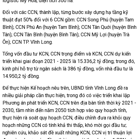
logistic Mỹ Hòa, diện tích 300 ha.
Đối với các CCN, thành lập, từng bước xây dựng hạ tầng kỹ
thuật đạt 50% đối với 6 CCN gồm: CCN Song Phú (huyện Tam
Bình); CCN Phú An (huyện Tam Bình); CCN Tân Quới (huyện Bình
Tân); CCN Tân Bình (huyện Bình Tân); CCN Mỹ Lợi (huyện Trà
Ôn); CCN TP. Vĩnh Long.
Tổng vốn đầu tư KCN, CCN trọng điểm và KCN, CCN dự kiến
triển khai giai đoạn 2021 - 2025 là 15.336,2 tỷ đồng; trong đó,
kinh phí hỗ trợ từ ngân sách là 386 tỷ đồng, vốn nhà đầu tư là
14.950,2 tỷ đồng.
Để thực hiện Kế hoạch nêu trên, UBND tỉnh Vĩnh Long đề ra
nhiều giải pháp cần thực hiện, trong đó có việc triển khai lập
Phương án phát triển KCN, CCN trên địa bàn tỉnh thời kỳ 2021 -
2030, tầm nhìn đến năm 2050 tích hợp vào quy hoạch tỉnh,
thực hiện rà soát quy hoạch CCN, điều chỉnh đưa ra khỏi quy
hoạch những CCN có tính khả thi thấp, khó mời gọi đầu tư;
nghiên cứu, khảo sát đề xuất những KCN, CCN vị trí thuận lợi