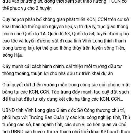
đưa vào phương án, đồng thời xem xét theo hướng 1 CCN có
thể phục vụ cho 2 huyện.
Quy hoạch phân bố không gian phát triển KCN, CCN trên cơ sở
khai thác lợi thế nguồn nguyên liệu, vị trí địa lý, trục giao thông
chính như Quốc lộ 1A, Quốc lộ 53, Quốc lộ 54, tuyến đường bộ
cao tốc và tuyến đường sắt đi qua tỉnh Vĩnh Long (hình thành
trong tương lai), lợi thế giao thông thủy trên tuyến sông Tiền,
sông Hậu.
Đẩy mạnh cải cách hành chính, cải thiện môi trường đầu tư
thông thoáng, thuận lợi cho nhà đầu tư triển khai dự án.
Giải quyết dứt điểm vướng mắc trong công tác giải phóng mặt
bằng tại các KCN, CCN. Tập trung đẩy mạnh tạo quỹ đất sạch
để thu hút đầu tư xây dựng kết cấu hạ tầng các KCN, CCN...
UBND tỉnh Vĩnh Long giao Giám đốc Sở Công thương chủ trì,
phối hợp với Trưởng Ban Quản lý các khu công nghiệp tỉnh, Thủ
trưởng các sở, ban ngành tỉnh, các đơn vị có liên quan và Chủ
tịch UBND các huyện, thị xã, thành phố triển khai Kế hoạch thực