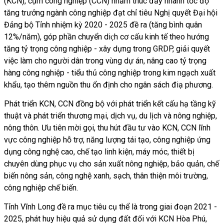
(KCN), cụm công nghiệp (CCN) nhằm thúc đẩy nhanh tốc độ
tăng trưởng ngành công nghiệp đạt chỉ tiêu Nghị quyết Đại hội
Đảng bộ Tỉnh nhiệm kỳ 2020 - 2025 đề ra (tăng bình quân
12%/năm), góp phần chuyển dic̣h cơ cấu kinh tế theo hướng
tăng tỷ trọng công nghiệp - xây dựng trong GRDP, giải quyết
việc làm cho người dân trong vùng dự án, nâng cao tỷ trọng
hàng công nghiệp - tiểu thủ công nghiệp trong kim ngạch xuất
khẩu, tạo thêm nguồn thu ổn định cho ngân sách điạ phương.
Phát triển KCN, CCN đồng bộ với phát triển kết cấu hạ tầng kỹ
thuật và phát triển thương mại, dịch vụ, du lịch và nông nghiệp,
nông thôn. Ưu tiên mời gọi, thu hút đầu tư vào KCN, CCN lĩnh
vực công nghiệp hỗ trợ, năng lượng tái tạo, công nghiệp ứng
dụng công nghệ cao, chế tạo linh kiện, máy móc, thiết bị
chuyên dùng phục vụ cho sản xuất nông nghiệp, bảo quản, chế
biến nông sản, công nghệ xanh, sạch, thân thiện môi trường,
công nghiệp chế biến.
Tỉnh Vĩnh Long đề ra mục tiêu cụ thể là trong giai đoạn 2021 -
2025, phát huy hiệu quả sử dụng đất đối với KCN Hòa Phú,