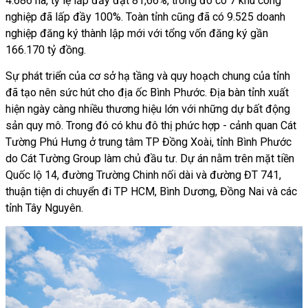
4.686 ha, tỷ lệ lấp đầy đạt 81,66%, trong đó có 7 khu công
nghiệp đã lấp đầy 100%. Toàn tỉnh cũng đã có 9.525 doanh
nghiệp đăng ký thành lập mới với tổng vốn đăng ký gần
166.170 tỷ đồng.
Sự phát triển của cơ sở hạ tầng và quy hoạch chung của tỉnh
đã tạo nên sức hút cho địa ốc Bình Phước. Địa bàn tỉnh xuất
hiện ngày càng nhiều thương hiệu lớn với những dự bất động
sản quy mô. Trong đó có khu đô thị phức hợp - cảnh quan Cát
Tường Phú Hưng ở trung tâm TP Đồng Xoài, tỉnh Bình Phước
do Cát Tường Group làm chủ đầu tư. Dự án nằm trên mặt tiền
Quốc lộ 14, đường Trường Chinh nối dài và đường ĐT 741,
thuận tiện di chuyển đi TP HCM, Bình Dương, Đồng Nai và các
tỉnh Tây Nguyên.