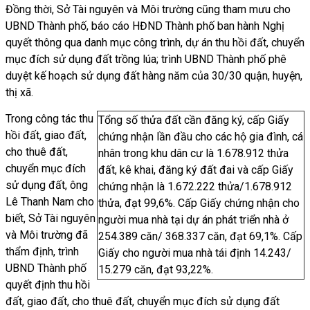
Đồng thời, Sở Tài nguyên và Môi trường cũng tham mưu cho
UBND Thành phố, báo cáo HĐND Thành phố ban hành Nghị
quyết thông qua danh mục công trình, dự án thu hồi đất, chuyển
mục đích sử dụng đất trồng lúa; trình UBND Thành phố phê
duyệt kế hoạch sử dụng đất hàng năm của 30/30 quận, huyện,
thị xã.
Trong công tác thu
Tổng số thửa đất cần đăng ký, cấp Giấy
hồi đất, giao đất,
chứng nhận lần đầu cho các hộ gia đình, cá
cho thuê đất,
nhân trong khu dân cư là 1.678.912 thửa
chuyển mục đích
đất, kê khai, đăng ký đất đai và cấp Giấy
sử dụng đất, ông
chứng nhận là 1.672.222 thửa/1.678.912
Lê Thanh Nam cho
thửa, đạt 99,6%. Cấp Giấy chứng nhận cho
biết, Sở Tài nguyên
người mua nhà tại dự án phát triển nhà ở
và Môi trường đã
254.389 căn/ 368.337 căn, đạt 69,1%. Cấp
thẩm định, trình
Giấy cho người mua nhà tái định 14.243/
UBND Thành phố
15.279 căn, đạt 93,22%.
quyết định thu hồi
đất, giao đất, cho thuê đất, chuyển mục đích sử dụng đất