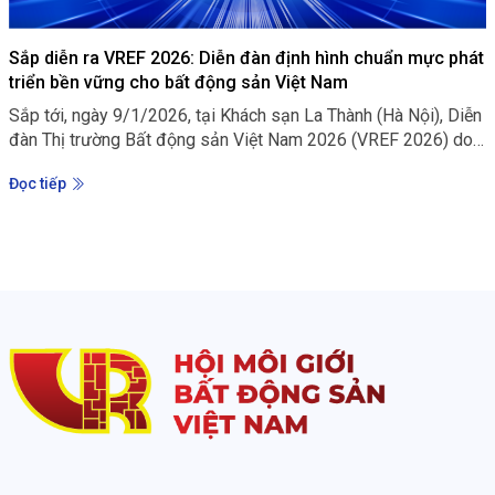
Sắp diễn ra VREF 2026: Diễn đàn định hình chuẩn mực phát
triển bền vững cho bất động sản Việt Nam
Sắp tới, ngày 9/1/2026, tại Khách sạn La Thành (Hà Nội), Diễn
đàn Thị trường Bất động sản Việt Nam 2026 (VREF 2026) do
Viện Nghiên cứu đánh giá thị trường Bất động sản Việt Nam
Đọc tiếp
(VARS IRE) tổ chức sẽ chính thức diễn ra với chuỗi hoạt động
chuyên sâu. Chương trình được chỉ đạo bởi Hội Môi giới Bất
động sản Việt Nam.