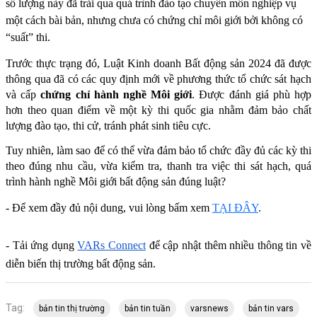
số lượng này đã trải qua quá trình đào tạo chuyên môn nghiệp vụ
một cách bài bản, nhưng chưa có chứng chỉ môi giới bởi không có
“suất” thi.
Trước thực trạng đó, Luật Kinh doanh Bất động sản 2024 đã được 
thông qua đã có các quy định mới về phương thức tổ chức sát hạch 
và cấp 
chứng chỉ hành nghề Môi giới
. Được đánh giá phù hợp 
hơn theo quan điểm về một kỳ thi quốc gia nhằm đảm bảo chất 
lượng đào tạo, thi cử, tránh phát sinh tiêu cực.
Tuy nhiên, làm sao để có thể vừa đảm bảo tổ chức đầy đủ các kỳ thi 
theo đúng nhu cầu, vừa kiểm tra, thanh tra việc thi sát hạch, quá 
trình hành nghề Môi giới bất động sản đúng luật?
- Để xem đầy đủ nội dung, vui lòng bấm xem 
TẠI ĐÂY
.
- Tải ứng dụng
VARs Connect
 để cập nhật thêm nhiều thông tin về 
diễn biến thị trường bất động sản.
Tag:
bản tin thị trường
bản tin tuần
varsnews
bản tin vars