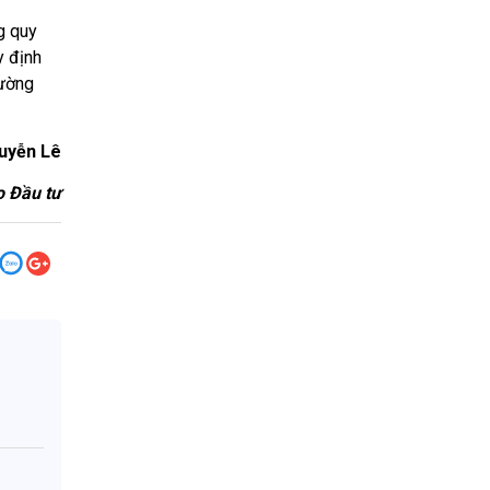
ng quy
y định
ường
uyễn Lê
 Đầu tư