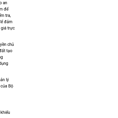
̉o an
̉m để
ểm tra,
để đảm
giá trực
uyền chủ
đất tạo
ng
 dụng
ản lý
của Bộ
 khiếu