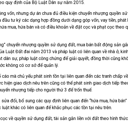
heo quy định của Bộ Luật Dân sự năm 2015.
ng vốn, nhưng dự án chưa đủ điều kiện chuyển nhượng quyền sử
 đầu tư ký các dạng hợp đồng dưới dạng góp vốn, vay tiền, phát h
hứa mua, hứa bán và có điều khoản về đặt cọc và phạt cọc theo 
̀ng” chuyển nhượng quyền sử dụng đất, mua bán bất động sản gắn
ủa Luật Đất đai năm 2013 và pháp luật có liên quan về nhà ở, ki
t dân sự, pháp luật công chứng để giải quyết, đồng thời cũng kh
́c không có cơ sở để quản lý.
́ cáo mà chủ yếu phát sinh tồn tại liên quan đến các tranh chấp vê
̣c hiện giao dịch nêu trên cũng có thể phát sinh giao dịch tiếp the
huyển nhượng tiếp cho người thứ 3 để trốn thuế.
ửa đổi, bổ sung các quy định liên quan đến “hứa mua, hứa bán”
uật khác có liên quan để khắc phục các tồn tại nêu trên.
cọc về quyền sử dụng đất, tài sản gắn liền với đất theo hình thức