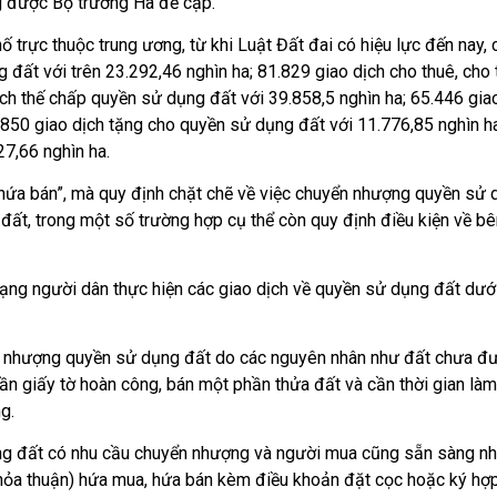
 dung được Bộ trưởng Hà đề cập.
trực thuộc trung ương, từ khi Luật Đất đai có hiệu lực đến nay, c
 đất với trên 23.292,46 nghìn ha; 81.829 giao dịch cho thuê, cho th
ch thế chấp quyền sử dụng đất với 39.858,5 nghìn ha; 65.446 giao
.850 giao dịch tặng cho quyền sử dụng đất với 11.776,85 nghìn h
27,66 nghìn ha.
hứa bán”, mà quy định chặt chẽ về việc chuyển nhượng quyền sử 
đất, trong một số trường hợp cụ thể còn quy định điều kiện về be
̣ng người dân thực hiện các giao dịch về quyền sử dụng đất dươ
n nhượng quyền sử dụng đất do các nguyên nhân như đất chưa đu
 giấy tờ hoàn công, bán một phần thửa đất và cần thời gian làm 
ng.
̣ng đất có nhu cầu chuyển nhượng và người mua cũng sẵn sàng nh
hỏa thuận) hứa mua, hứa bán kèm điều khoản đặt cọc hoặc ký hơ