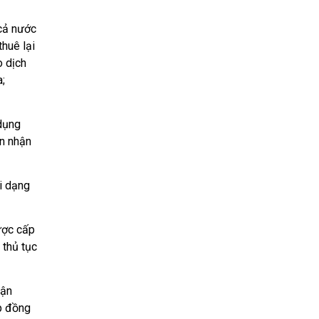
ả nước
uê lại
 dịch
a;
dụng
̂n nhận
́i dạng
̛ợc cấp
thủ tục
ận
̣p đồng