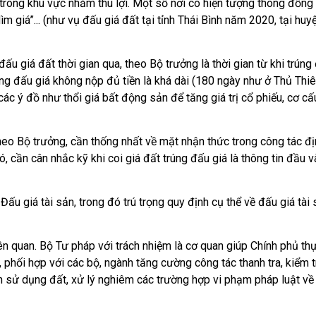
 trong khu vực nhằm thu lợi. Một số nơi có hiện tượng thông đồng 
ìm giá”... (như vụ đấu giá đất tại tỉnh Thái Bình năm 2020, tại huy
iá đất thời gian qua, theo Bộ trưởng là thời gian từ khi trúng đ
ng đấu giá không nộp đủ tiền là khá dài (180 ngày như ở Thủ Thiê
c ý đồ như thổi giá bất động sản để tăng giá trị cổ phiếu, cơ cấu
heo Bộ trưởng, cần thống nhất về mặt nhận thức trong công tác đị
 đó, cần cân nhắc kỹ khi coi giá đất trúng đấu giá là thông tin đầu v
́u giá tài sản, trong đó trú trọng quy định cụ thể về đấu giá tài s
̂n quan. Bộ Tư pháp với trách nhiệm là cơ quan giúp Chính phủ thư
ì, phối hợp với các bộ, ngành tăng cường công tác thanh tra, kiểm t
n sử dụng đất, xử lý nghiêm các trường hợp vi phạm pháp luật về 