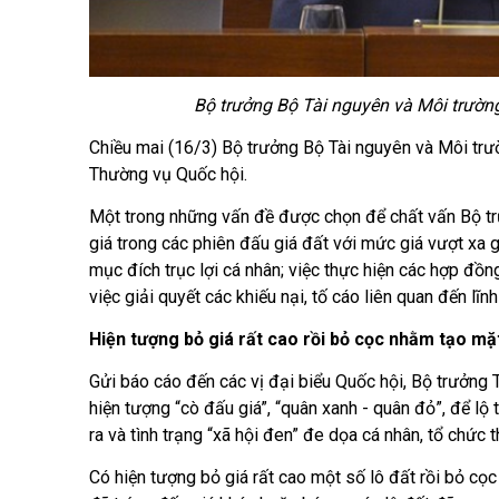
Bộ trưởng Bộ Tài nguyên và Môi trường 
Chiều mai (16/3) Bộ trưởng Bộ Tài nguyên và Môi trườ
Thường vụ Quốc hội.
Một trong những vấn đề được chọn để chất vấn Bộ trưởng là 
giá trong các phiên đấu giá đất với mức giá vượt xa gi
mục đích trục lợi cá nhân; việc thực hiện các hợp đ
việc giải quyết các khiếu nại, tố cáo liên quan đến lĩnh
Hiện tượng bỏ giá rất cao rồi bỏ cọc nhằm tạo mặt 
Gửi báo cáo đến các vị đại biểu Quốc hội, Bộ trưởng Trầ
hiện tượng “cò đấu giá”, “quân xanh - quân đỏ”, để lộ
ra và tình trạng “xã hội đen” đe dọa cá nhân, tổ chức 
Có hiện tượng bỏ giá rất cao một số lô đất rồi bỏ co