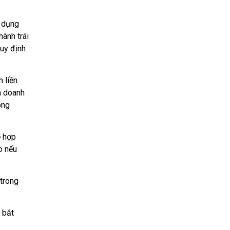
 dụng
ành trái
quy định
 liền
nh doanh
ông
̀ hợp
o nếu
 trong
 bắt