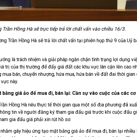
Trần Hồng Hà sẽ trực tiếp trả lời chất vấn vào chiều 16/3.
ng Trần Hồng Hà sẽ trả lời chất vấn tại phiên họp thứ 9 của Uỷ b
trách nhiệm và giải pháp ngăn chặn tình trạng lợi dụng việ
á trị của thị trường để đẩy giá đất các khu vực lân cận lên cao 
ồng mua bán, chuyển nhượng, hứa mua, hứa bán về đất đai thời gian
 vực này.
bằng giá ảo để mua đi, bán lại: Cần sự vào cuộc của các c
n Hồng Hà nêu thực tế thời gian qua một số địa phương đã xuất
 thông tin về người đăng ký tham gia đấu giá trước khi cuộc đấu gi
tham gia đấu giá phải xin rút hồ sơ.
̣c nhằm gây hiệu ứng tạo mặt bằng giá ảo để mua đi, bán lại nhiều l