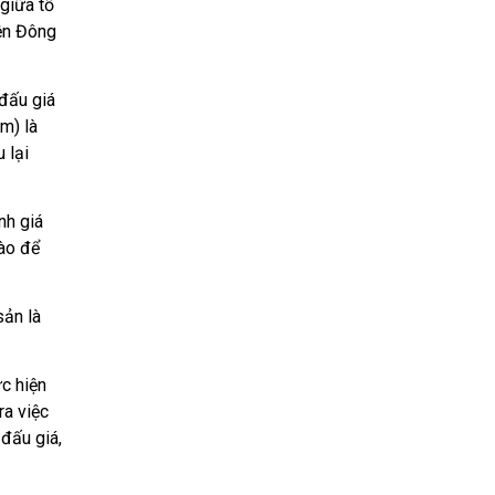
giữa tổ
ện Đông
ấu giá
m) là
 lại
nh giá
ào để
ản là
̣c hiện
ra việc
đấu giá,