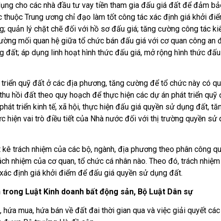
n dụng cho các nhà đầu tư vay tiền tham gia đấu giá đất để đảm ba
̣c thuộc Trung ương chỉ đạo làm tốt công tác xác định giá khởi điê
; quản lý chặt chẽ đối với hồ sơ đấu giá; tăng cường công tác ki
cường mối quan hệ giữa tổ chức bán đấu giá với cơ quan công an 
g đất; áp dụng linh hoạt hình thức đấu giá, mở rộng hình thức đấu 
triển quỹ đất ở các địa phương, tăng cường để tổ chức này có q
 thu hồi đất theo quy hoạch để thực hiện các dự án phát triển quỹ 
hát triển kinh tế, xã hội, thực hiện đấu giá quyền sử dụng đất, tă
hiện vai trò điều tiết của Nhà nước đối với thị trường quyền sử
t kê trách nhiệm của các bộ, ngành, địa phương theo phân công qu
ách nhiệm của cơ quan, tổ chức cá nhân nào. Theo đó, trách nhiệm 
 xác định giá khởi điểm để đấu giá quyền sử dụng đất.
rong Luật Kinh doanh bất động sản, Bộ Luật Dân sự
hứa mua, hứa bán về đất đai thời gian qua và việc giải quyết các