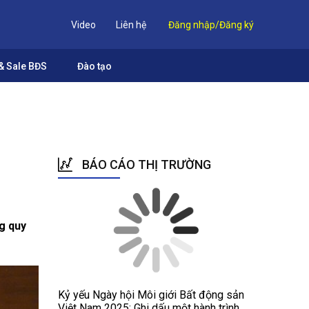
Video
Liên hệ
Đăng nhập/Đăng ký
& Sale BĐS
Đào tạo
BÁO CÁO THỊ TRƯỜNG
ng quy
Kỷ yếu Ngày hội Môi giới Bất động sản
Việt Nam 2025: Ghi dấu một hành trình