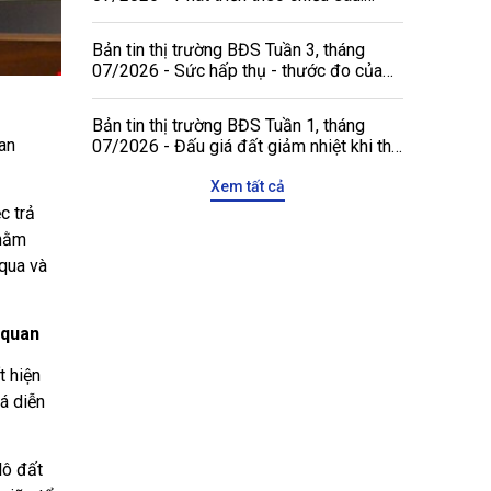
Động lực mới gia tăng sức hấp dẫn của
thị trường bất động sản Việt Nam với các
Bản tin thị trường BĐS Tuần 3, tháng
đối tác quốc tế
07/2026 - Sức hấp thụ - thước đo của
chu kỳ tăng trưởng mới
Bản tin thị trường BĐS Tuần 1, tháng
an
07/2026 - Đấu giá đất giảm nhiệt khi thị
trường hướng tới giá trị thực
Xem tất cả
c trả
nhằm
 qua và
ơ quan
 hiện
á diễn
ô đất