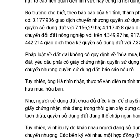
nại, tố cáo liên quan đến lĩnh vực này cũng là nội
Bộ trưởng cho biết, theo báo cáo của 61 tỉnh, thành phố 
có: 3.177.936 giao dịch chuyển nhượng quyền sử dụng
quyền sử dụng đất với 7.156,29 ha; 4.117.428 giao dị
chuyển đổi đất nông nghiệp với trên 4.349,97 ha; 917
442.214 giao dịch thừa kế quyền sử dụng đất với 7.3
Pháp luật về đất đai không có quy định về “hứa mua, 
đất, yêu cầu phải có giấy chứng nhận quyền sử dụng 
chuyển nhượng quyền sử dụng đất, báo cáo nêu rõ.
Tuy nhiên, ông Hà nhìn nhận, thực tế vẫn diễn ra tình tra
hứa mua, hứa bán.
Như, người sử dụng đất chưa đủ điều kiện để chuyể
giấy chứng nhận, nhà đang trong thời gian xây dựng cần
tách thửa, quyền sử dụng đất đang thế chấp ngân hà
Tuy nhiên, vì nhiều lý do khác nhau người đang sử du
chuyển nhượng. Các bên ký với nhau một hợp đồng (t