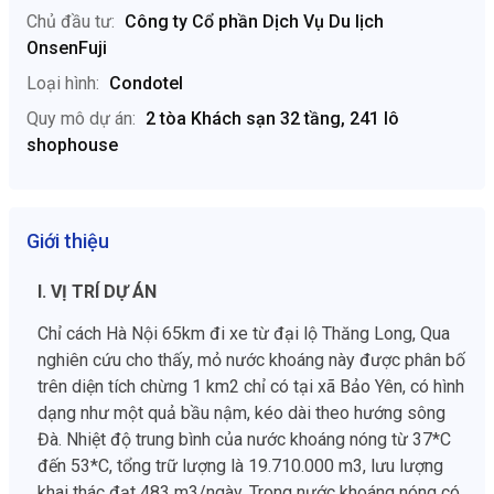
Chủ đầu tư:
Công ty Cổ phần Dịch Vụ Du lịch
OnsenFuji
Loại hình:
Condotel
Quy mô dự án:
2 tòa Khách sạn 32 tầng, 241 lô
shophouse
Giới thiệu
I. VỊ TRÍ DỰ ÁN
Chỉ cách Hà Nội 65km đi xe từ đại lộ Thăng Long, Qua
nghiên cứu cho thấy, mỏ nước khoáng này được phân bố
trên diện tích chừng 1 km2 chỉ có tại xã Bảo Yên, có hình
dạng như một quả bầu nậm, kéo dài theo hướng sông
Đà. Nhiệt độ trung bình của nước khoáng nóng từ 37*C
đến 53*C, tổng trữ lượng là 19.710.000 m3, lưu lượng
khai thác đạt 483 m3/ngày. Trong nước khoáng nóng có