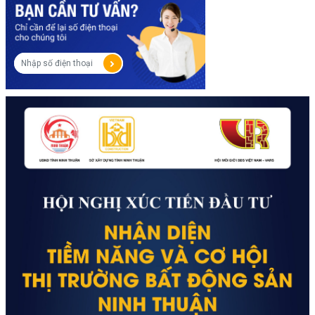
quy mô chiều rộng 68m đã hoàn thành công tác mở 
rộng, thảm nhựa và trồng cây xanh, song hành cùng 
tiến độ thi công thần tốc của khu căn hộ cao tầng và 
các phân khu thấp tầng.
Dự kiến giai đoạn cuối năm 2024 và đầu năm 2025, 
tỉnh Hà Nam rót hơn 2.000 tỷ đồng để đầu tư 3 dự 
án hạ tầng giao thông chiến lược, tạo động lực cho 
kinh tế xã hội địa phương, đặc biệt là thị trường 
BĐS cất cánh. 
“Kẹp giữa 2 tuyến đường huyết mạch là Quốc lộ 1A và 
cao tốc Pháp Vân – Cầu Giẽ – Ninh Bình, Sun Urban 
City thừa hưởng trọn vẹn lợi thế của mạng lưới giao 
thông đang lột xác hàng ngày của khu vực. Với sự 
hoàn thiện của hạ tầng giao thông, khoảng cách 50km 
về Hà Nội sẽ không còn là mối bận tâm của những cư 
dân khao khát sống trong một không gian xanh, đậm 
chất nghỉ dưỡng với tiện ích đủ đầy đáp ứng nhu cầu từ 
A đến Z”, 
ông Hoàng Tùng Anh, TP Kinh doanh, Công 
ty CP Tập đoàn BĐS Four Home nhận định.